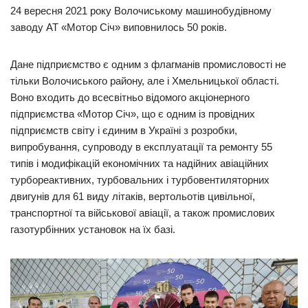
24 вересня 2021 року Волочиському машинобудівному
заводу АТ «Мотор Січ» виповнилось 50 років.
Дане підприємство є одним з флагманів промисловості не
тільки Волочиського району, але і Хмельницької області.
Воно входить до всесвітньо відомого акціонерного
підприємства «Мотор Січ», що є одним із провідних
підприємств світу і єдиним в Україні з розробки,
випробування, супроводу в експлуатації та ремонту 55
типів і модифікацій економічних та надійних авіаційних
турбореактивних, турбовальних і турбовентиляторних
двигунів для 61 виду літаків, вертольотів цивільної,
транспортної та військової авіації, а також промислових
газотурбінних установок на їх базі.