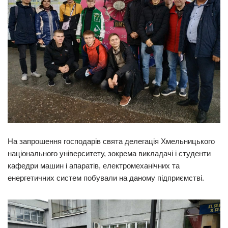
На запрошення господарів свята делегація Хмельницького
національного університету, зокрема викладачі і студенти
кафедри машин і апаратів, електромеханічних та
енергетичних систем побували на даному підприємстві.