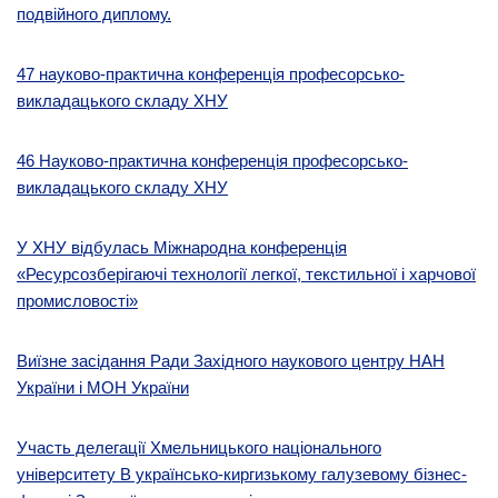
подвійного диплому.
47 науково-практична конференція професорсько-
викладацького складу ХНУ
46 Науково-практична конференція професорсько-
викладацького складу ХНУ
У ХНУ відбулась Міжнародна конференція
«Ресурсозберігаючі технології легкої, текстильної і харчової
промисловості»
Виїзне засідання Ради Західного наукового центру НАН
України і МОН України
Участь делегації Хмельницького національного
університету В українсько-киргизькому галузевому бізнес-