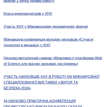
форумі З легкої промисловості
Курси енергоаудиторів у ХНУ
Участь ХНУ у Міжнародному економічному форумі
Міжнародна конференція молодих науковців «Сучасні
технології в механіці» у ХНУ
Науково-методичний семінар «Можливості платформи Web
of Science для якісних наукових досліджень»
УЧАСТЬ НАУКОВЦІВ ХНУ В РОБОТІ XIII МІЖНАРОДНОЇ
СПЕЦІАЛІЗОВАНОЇ ВИСТАВКИ «ЗБРОЯ ТА
БЕЗПЕКА-2016»
44 НАУКОВО-ПРАКТИЧНА КОНФЕРЕНЦІЯ
ПРОФЕСОРСЬКО-ВИКЛАДАЦЬКОГО СКЛАДУ