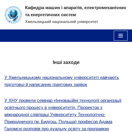
Кафедра машин і апаратів, електромеханічних
та енергетичних систем
Перейти
Хмельницький національний університет
до
вмісту
Інші заходи
У Хмельницькому національному університеті навчають
підготовці й написанню грантових заявок
У ХНУ провели семінар «Інноваційні технології організації
освітнього процесу в університеті». Проректор з
міжнародної співпраці Університету Технологічно-
Природничого (м. Бидгощ, Польща) професор Адама
Гадомскі розповів про дуальну освіту за програмою