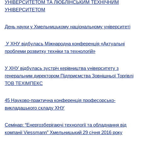
УНІВЕРСИТЕТОМ ТА ЛЮБЛІНСЬКИМ ТЕХНІЧНИМ
УНІВЕРСИТЕТОМ
День науки у Хмельницькому національному університеті
У ХНУ відбулась Міжнародна конференція «Актуальні
проблеми розвитку техніки та технологій»
У ХНУ відбулась зустріч керівництва університету з
генеральним директором Підприємства Зовнішньої Торгівлі
ТОВ ТЕХІМПЕКС
45 Науково-практична конференція професорсько-
викладацького складу ХНУ
Семінар: “Енергозберігаючі технології та обладнання від
компанії Viessmann” Хмельницький 29 січня 2016 року